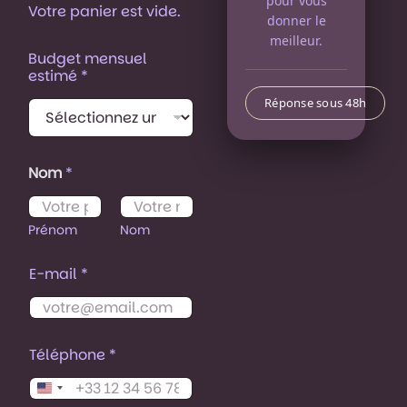
pour vous
Votre panier est vide.
donner le
meilleur.
m
Budget mensuel
'
estimé
*
i
n
Réponse sous 48h
t
é
r
e
Nom
*
s
s
e
Prénom
Nom
N
o
m
E-mail
*
*
Téléphone
*
United States +1